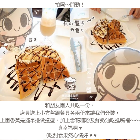
拍照～開動！
和朋友兩人共吃一份，
店員送上小方盤跟餐具各兩份來讓我們分裝，
上面香蕉是擺單邊做造型，加上雪花糖粉及鮮奶油吃進嘴裡～～
真幸福啊 ♥
（吃甜食果然心情好 ♥ ♥