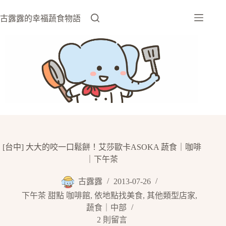
跳
至
古露露的幸福蔬食物語
主
要
內
容
[台中] 大大的咬一口鬆餅！艾莎歐卡ASOKA 蔬食｜咖啡
｜下午茶
古露露
2013-07-26
下午茶 甜點 咖啡館
,
依地點找美食
,
其他類型店家
,
蔬食｜中部
2 則留言