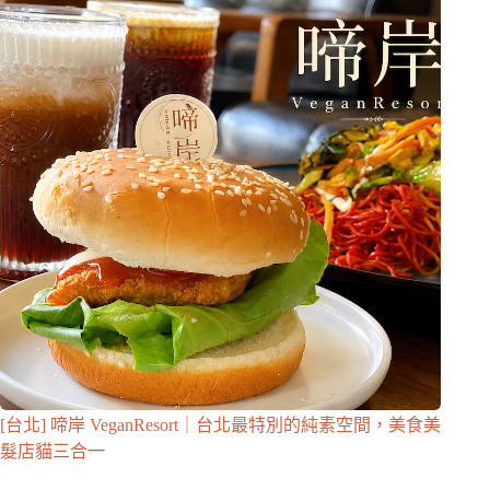
[台北] 啼岸 VeganResort｜台北最特別的純素空間，美食美
髮店貓三合一