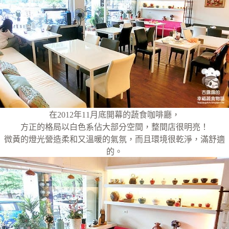
在2012年11月底開幕的蔬食咖啡廳，
方正的格局以白色系佔大部分空間，整間店很明亮！
微黃的燈光營造柔和又溫暖的氣氛，而且環境很乾淨，滿舒適
的。