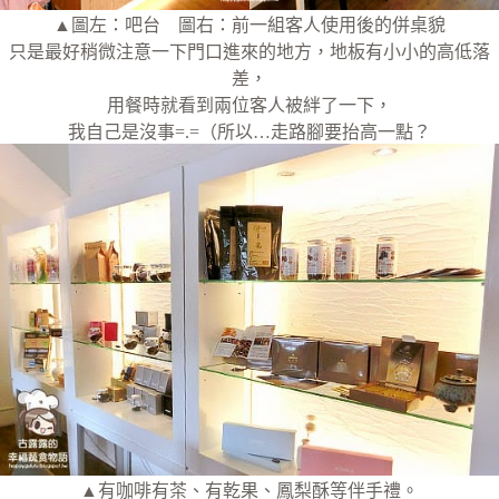
▲圖左：吧台 圖右：前一組客人使用後的併桌貌
只是最好稍微注意一下門口進來的地方，地板有小小的高低落
差，
用餐時就看到兩位客人被絆了一下，
我自己是沒事=.=（所以…走路腳要抬高一點？
▲有咖啡有茶、有乾果、鳳梨酥等伴手禮。