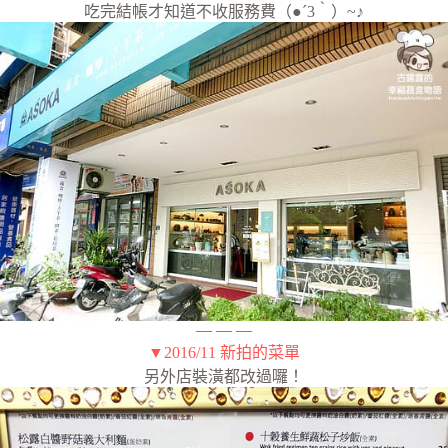
吃完結帳才知道不收服務費（●´3｀）~♪
— — —
▼2016/11 新拍的菜單
另外店裝潢都改過囉！