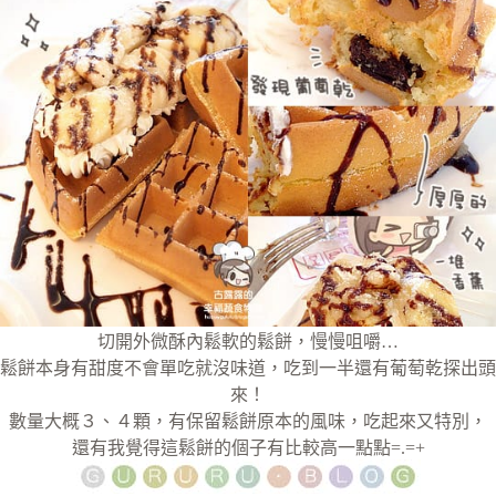
切開外微酥內鬆軟的鬆餅，慢慢咀嚼…
鬆餅本身有甜度不會單吃就沒味道，吃到一半還有葡萄乾探出頭
來！
數量大概３、４顆，有保留鬆餅原本的風味，吃起來又特別，
還有我覺得這鬆餅的個子有比較高一點點=.=+