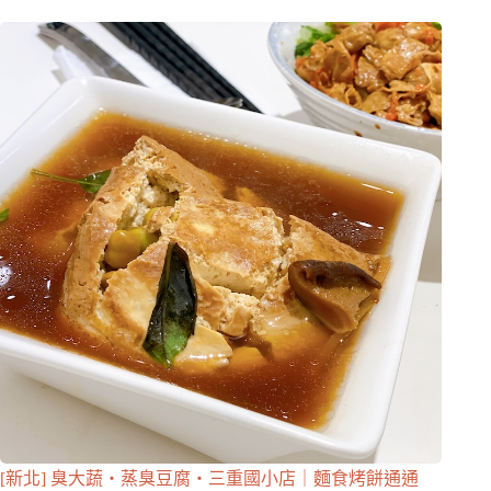
[新北] 臭大蔬・蒸臭豆腐・三重國小店｜麵食烤餅通通