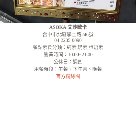
ASOKA 艾莎歐卡
台中市北區學士路246號
04-2235-0090
餐點素食分類：純素,奶素,蛋奶素
營業時間：10:00~21:00
公休日：週四
用餐時段：午餐、下午茶、晚餐
官方粉絲團