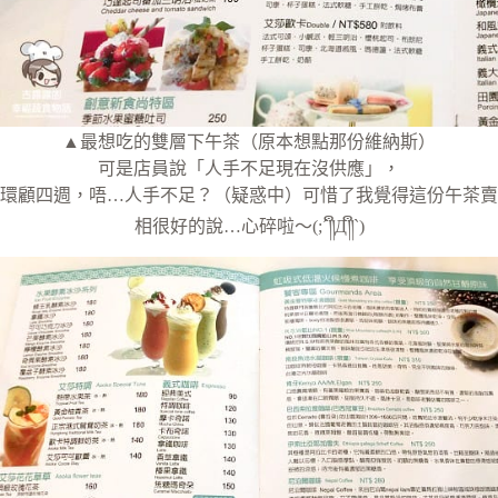
▲最想吃的雙層下午茶（原本想點那份維納斯）
可是店員說「人手不足現在沒供應」，
環顧四週，唔…人手不足？（疑惑中）可惜了我覺得這份午茶賣
相很好的說…心碎啦～(;´༎ຶД༎ຶ`)