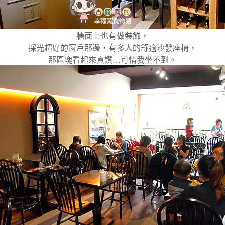
牆面上也有做裝飾，
採光超好的窗戶那邊，有多人的舒適沙發座椅，
那區塊看起來真讚…可惜我坐不到。