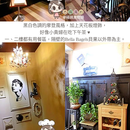
黑白色調的摩登風格，加上天花板燈飾，
好像小貴婦在吃下午茶 ♥
一、二樓都有用餐區，隔壁的Bella Bagels貝果以外帶為主。