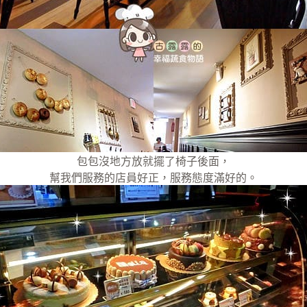
包包沒地方放就擺了椅子後面，
幫我們服務的店員好正，服務態度滿好的。