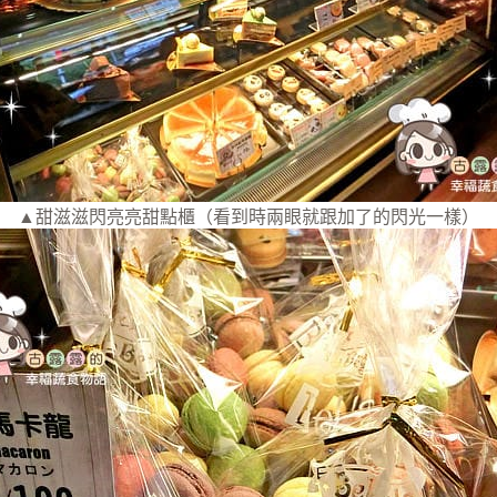
▲甜滋滋閃亮亮甜點櫃（看到時兩眼就跟加了的閃光一樣）