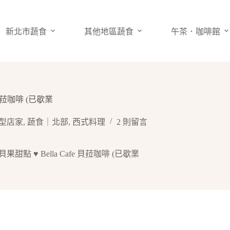
新北市蔬食
其他地區蔬食
午茶．咖啡館
 貝菈咖啡 (已歇業
型店家
,
蔬食｜北部
,
西式料理
2 則留言
貝果甜點 ♥ Bella Cafe 貝菈咖啡 (已歇業