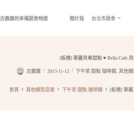
跳
至
主
古露露的幸福蔬食物語
關於我
台北市蔬食
要
內
容
[板橋] 華麗貝果甜點 ♥ Bella Cafe
古露露
2013-11-12
下午茶 甜點 咖啡館
,
其他類
首頁
其他類型店家
下午茶 甜點 咖啡館
[板橋] 華麗