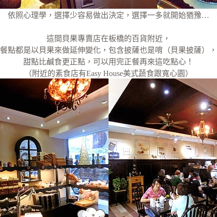
依照心理學，選擇少容易做出決定，選擇一多就開始猶豫…
這間貝果專賣店在板橋的百貨附近，
餐點都是以貝果來做延伸變化，包含披薩也是唷（貝果披薩），
甜點比鹹食更正點，可以用完正餐再來這吃點心！
（附近的素食店有Easy House美式蔬食跟寬心園）