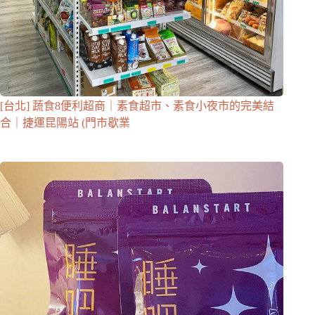
[台北] 蔬食8便利超商｜素食超市、素食小夜市的完美結
合｜捷運昆陽站 (門市歇業