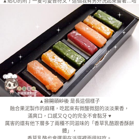
▲貼心的附了一隻可愛音符叉，這個我有另外洗起來留著…哈
▲
掀開頭紗後
是長這個樣子
融合果泥製作的麻糬，吃起來有微酸微甜的淡淡果香，
滿爽口，口感又ＱＱ的完全不會黏牙 ♥
厲害的還有他下層多了兩種不同滋味的「香草乳酪跟香酥餅
體」，
香草乳酪也會運用在派塔裡面很好吃。