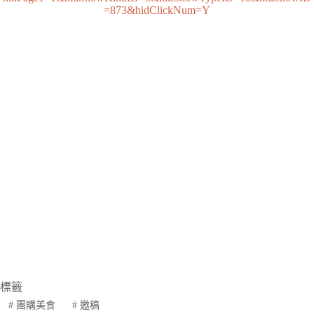
=873&hidClickNum=Y
標籤
#
團購美食
#
邀稿