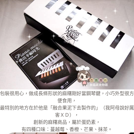
包裝很用心，做成長條形狀的麻糬剛好當鋼琴鍵，小巧外型很方
便食用，
最特別的地方在於他是「融合果泥下去製作的」（我阿母說好厲
害ＸＤ），
創新的麻糬商品，屬於蛋奶素，
有四種口味：蔓越莓、香橙、芒果、抹茶。