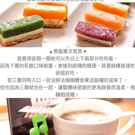
▲側面層次寫真 ♥
我覺得這個一開始可以先分上下兩部分吃吃看，
因為下層的乳酪口味較重，會搶到麻糬的鋒頭，其實麻糬直接吃
就很好吃，
若三層同時入口，就沒辦法細細體會果泥麻糬的滋味了，
但也因為三層結合在一起，讓整體味道變的更為醇香而溫柔，相
輔相成囉。