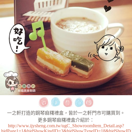
一之軒打造的鋼琴麻糬禮盒，皆於一之軒門市可購買到。
更多鋼琴麻糬禮盒介紹於：
http://www.ijysheng.com.tw/ugC_ShowroomItem_Detail.asp?
hidPage1=1&hidShowKindID=3&hidShowTypeID=18&hidShowID