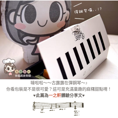
噠啦啦～～古露露在彈鋼琴～♪
你看包裝是不是很可愛？這可是充滿童趣的麻糬甜點唷！
♥此篇為
一之軒
體驗分享文♥