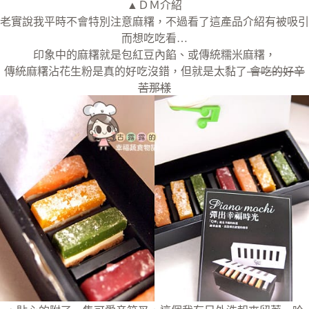
▲ＤＭ介紹
老實說我平時不會特別注意麻糬，不過看了這產品介紹有被吸引
而想吃吃看…
印象中的麻糬就是包紅豆內餡、或傳統糯米麻糬，
傳統麻糬沾花生粉是真的好吃沒錯，但就是太黏了
會吃的好辛
苦那樣