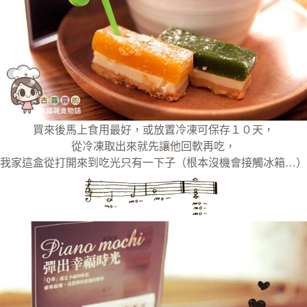
買來後馬上食用最好，或放置冷凍可保存１０天，
從冷凍取出來就先讓他回軟再吃，
我家這盒從打開來到吃光只有一下子（根本沒機會接觸冰箱…）