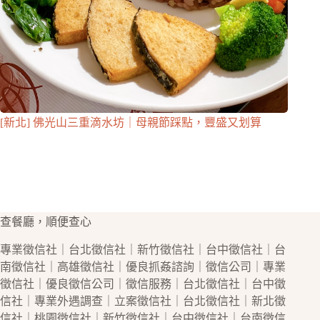
[新北] 佛光山三重滴水坊｜母親節踩點，豐盛又划算
查餐廳，順便查心
專業
徵信社
｜
台北徵信社
｜
新竹徵信社
｜
台中徵信社
｜
台
南徵信社
｜
高雄徵信社
｜優良
抓姦
諮詢｜
徵信公司
｜專業
徵信社
｜優良
徵信公司
｜
徵信
服務｜
台北徵信社
｜
台中徵
信社
｜專業
外遇
調查｜立案
徵信社
｜
台北徵信社
｜
新北徵
信社
｜
桃園徵信社
｜
新竹徵信社
｜
台中徵信社
｜
台南徵信