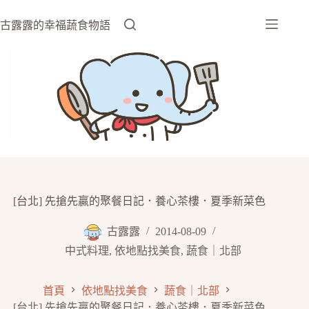
跳
至
古露露的幸福蔬食物語
主
要
內
容
[台北] 先搶先贏的聚餐日記．養心茶樓．夏季新菜色
古露露
2014-08-09
中式料理
,
依地點找美食
,
蔬食｜北部
首頁
依地點找美食
蔬食｜北部
[台北] 先搶先贏的聚餐日記．養心茶樓．夏季新菜色