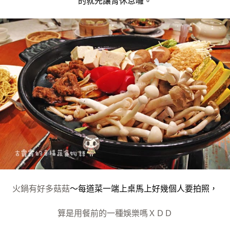
的就先讓胃休息囉。
火鍋有好多菇菇
～每道菜一端上桌馬上好幾個人要拍照，
算是用餐前的一種娛樂嗎ＸＤＤ