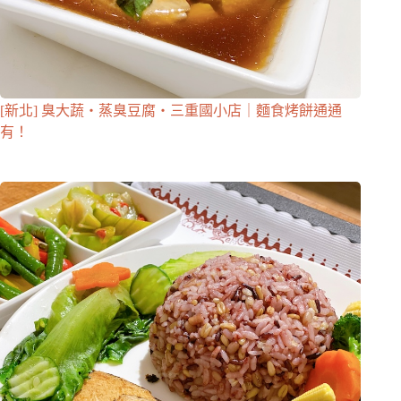
[新北] 臭大蔬・蒸臭豆腐・三重國小店｜麵食烤餅通通
有！