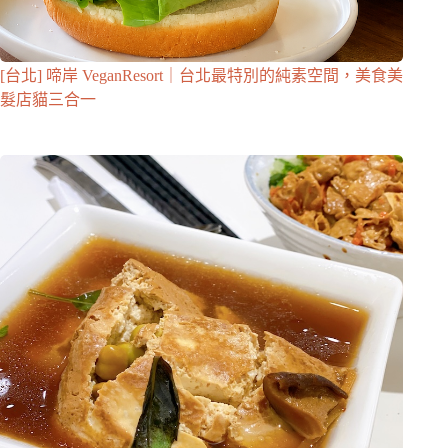
[台北] 啼岸 VeganResort｜台北最特別的純素空間，美食美
髮店貓三合一