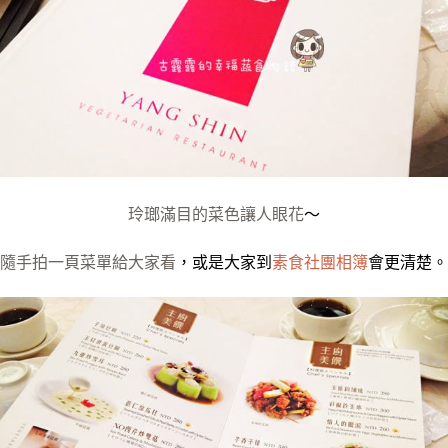
玲瑯滿目的菜色讓人眼花
～
隨手拍一頁菜單給大家看
，或是大家到
素食社團相簿
會更清楚。