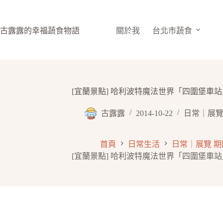
跳
至
主
古露露的幸福蔬食物語
關於我
台北市蔬食
要
內
容
[宜蘭景點] 哈利波特魔法世界「四圍堡車
古露露
2014-10-22
日常｜展覽
首頁
日常生活
日常｜展覽 
[宜蘭景點] 哈利波特魔法世界「四圍堡車