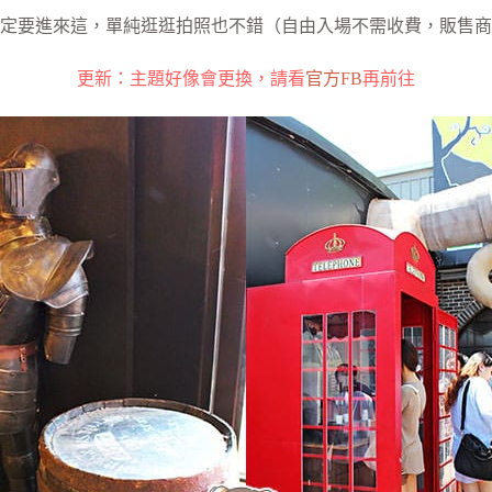
定要進來這，單純逛逛拍照也不錯（自由入場不需收費，販售商
更新：主題好像會更換，請看
官方FB
再前往