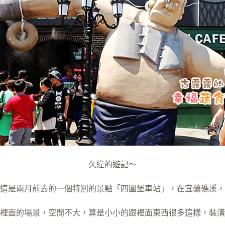
久違的遊記～
這是兩月前去的一個特別的景點「四圍堡車站」，在宜蘭礁溪，
裡面的場景，空間不大，算是小小的跟裡面東西很多這樣，裝潢