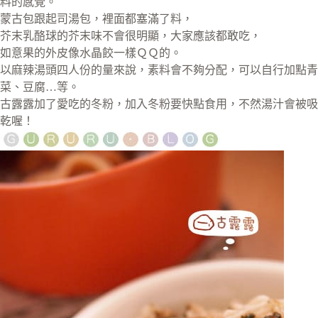
料的感覺。
蒙古包跟起司湯包，裡面都塞滿了料，
芥末乳酪球的芥末味不會很明顯，大家應該都敢吃，
如意果的外皮像水晶餃一樣ＱＱ的。
以麻辣湯頭四人份的量來說，素料會不夠分配，可以自行加點青
菜、豆腐…等。
古露露加了愛吃的冬粉，加入冬粉要快點食用，不然湯汁會被吸
乾喔！