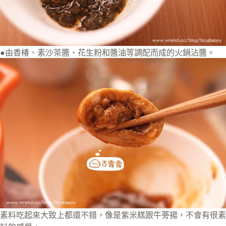
●由香椿、素沙茶醬、花生粉和醬油等調配而成的火鍋沾醬。
素料吃起來大致上都還不錯，像是紫米糕跟牛蒡揚，不會有很素