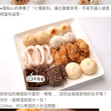
●還貼心的準備了「七種素料」讓古露露享用，手寫字讓人感覺
相當有誠意。
排排站的模樣挺可愛的，嘿嘿……認的出每個食物的名字嗎？
另外，麻辣湯底超大一包！
2200ml…可以煮個四人份沒問題，