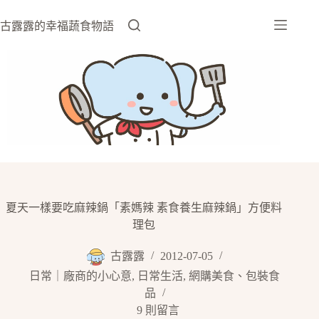
跳
至
古露露的幸福蔬食物語
主
要
內
容
夏天一樣要吃麻辣鍋「素媽辣 素食養生麻辣鍋」方便料
理包
古露露
2012-07-05
日常｜廠商的小心意
,
日常生活
,
網購美食、包裝食
品
9 則留言