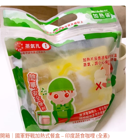
開箱｜國軍野戰加熱式餐盒 – 印度蔬食咖哩 (全素)