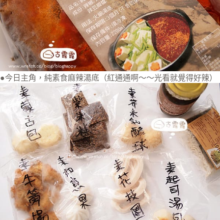
●今日主角，純素食麻辣湯底（紅通通啊～～光看就覺得好辣）