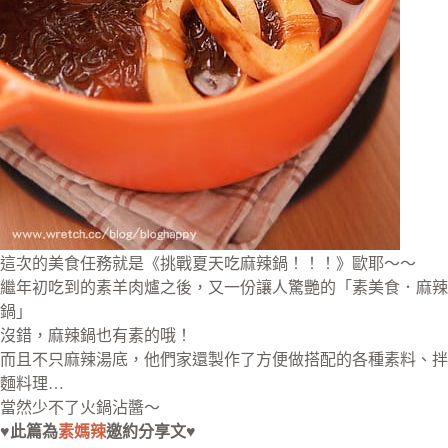
這次的美食任務就是《挑戰夏天吃麻辣鍋！！！》歐耶～～
繼年初吃到的素羊肉爐之後，又一份讓人驚艷的「素美食．麻辣
鍋」
沒錯，麻辣鍋也有素的哦！
而且不只麻辣湯底，他們家還製作了方便做搭配的各種素料、拌
麵料理…
當然少不了火鍋沾醬～
♥此篇為
素媽辣
邀約分享文♥