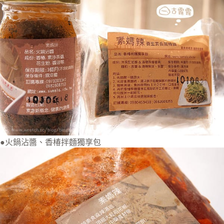
●火鍋沾醬、香椿拌麵獨享包