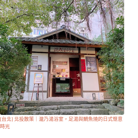
[台北] 北投散策｜瀧乃湯浴室，足湯與鯛魚燒的日式愜意
時光